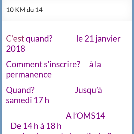
10 KM du 14
C’est
quand? le 21 janvier
2018
Comment s’inscrire? à la
permanence
Quand? Jusqu’à
samedi 17 h
A l’OMS14
De 14 h à 18 h