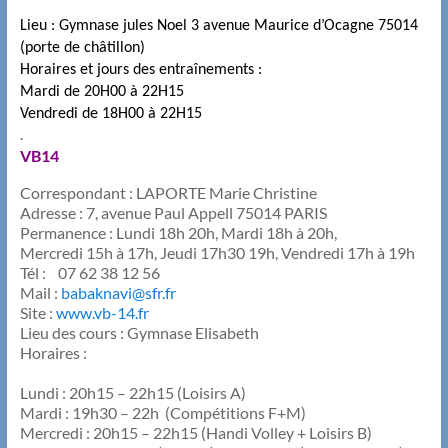
Lieu : Gymnase jules Noel 3 avenue Maurice d’Ocagne 75014
(porte de châtillon)
Horaires et jours des entraînements :
Mardi de 20H00 à 22H15
Vendredi de 18H00 à 22H15
.
VB14
Correspondant : LAPORTE Marie Christine
Adresse : 7, avenue Paul Appell 75014 PARIS
Permanence : Lundi 18h 20h, Mardi 18h à 20h,
Mercredi 15h à 17h, Jeudi 17h30 19h, Vendredi 17h à 19h
Tél : 07 62 38 12 56
Mail :
babaknavi@sfr.fr
Site :
www.vb-14.fr
Lieu des cours : Gymnase Elisabeth
Horaires :
Lundi : 20h15 – 22h15 (Loisirs A)
​Mardi : 19h30 – 22h (Compétitions F+M)
Mercredi : 20h15 – 22h15 (Handi Volley + Loisirs B)