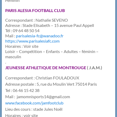
Féminin
PARIS ALESIA FOOTBALL CLUB
Correspondant : Nathalie SEVENO
Adresse : Stade Elisabeth – 15 avenue Paul Appell
Tél : 09 64 48 50 54
Mail :
parisalesia-fc@wanadoo.fr
https://www.parisalesiafc.com
Horaires : Voir site
Loisir – Compétition – Enfants – Adultes – féminin –
masculin
.
JEUNESSE ATHLETIQUE DE MONTROUGE
( J.A.M.)
Correspondant : Christian FOULADOUX
Adresse postale : 5, rue du Moulin Vert 75014 Paris
Tel : 06 46 15 42 38
Mail : ​jamomnisports14@gmail.com
www.facebook.com/jamfootclub
Lieu des cours : stade Jules Noël
Horaires : voir site