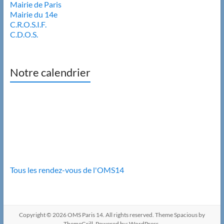
Mairie de Paris
Mairie du 14e
C.R.O.S.I.F.
C.D.O.S.
Notre calendrier
Tous les rendez-vous de l'OMS14
Copyright © 2026
OMS Paris 14
. All rights reserved. Theme
Spacious
by
ThemeGrill. Powered by:
WordPress
.